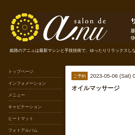
姫路のアニュは最新マシンと手技技術で、ゆったりリラックスし
トップページ
2023-05-06 (Sat)
ご予約
インフォメーション
オイルマッサージ
メニュー
キャビテーション
ヒートマット
フォトアルバム