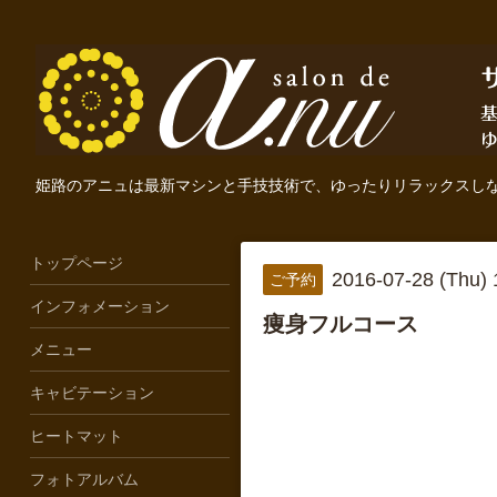
姫路のアニュは最新マシンと手技技術で、ゆったりリラックスし
トップページ
2016-07-28 (Thu)
ご予約
インフォメーション
痩身フルコース
メニュー
キャビテーション
ヒートマット
フォトアルバム